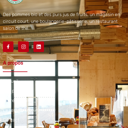
Des pommes bio et des purs jus de fruits, un magasin en
circuit court, une boulangerie-pâtisserie, un restaurant
salon de thé.
A propos
Accueil
Nos produits
Notre magasin
Le restaurant
Contact