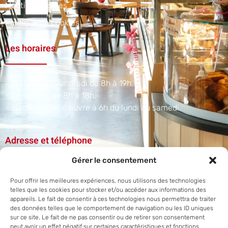
Mentions légales
Politique de cookies
Les horaires
– Du lundi au vendredi de 8h à 19h.
– Le samedi de 8h à 18h.
– La boulangerie ouvre à 6h du lundi au samedi.​
Adresse et téléphone
Gérer le consentement
1 A Rue du Scharrach, 67310 Traenheim
Pour offrir les meilleures expériences, nous utilisons des technologies
+33 3 88 50 38 07
telles que les cookies pour stocker et/ou accéder aux informations des
appareils. Le fait de consentir à ces technologies nous permettra de traiter
des données telles que le comportement de navigation ou les ID uniques
sur ce site. Le fait de ne pas consentir ou de retirer son consentement
peut avoir un effet négatif sur certaines caractéristiques et fonctions.