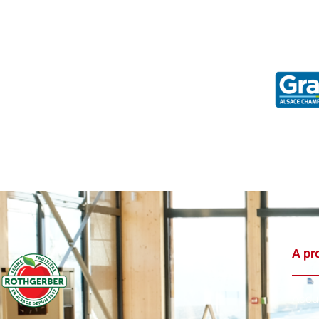
A pr
Accu