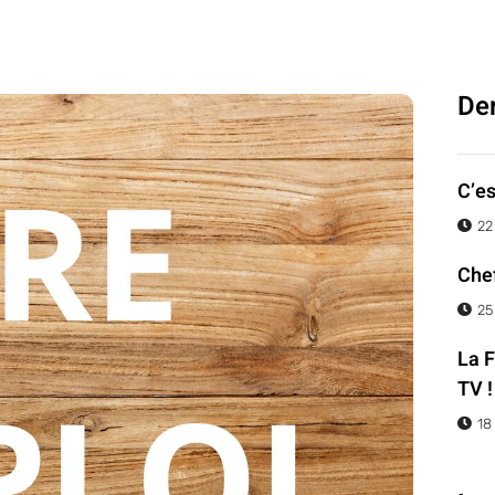
Der
C’es
22
Chef
25
La F
TV !
18