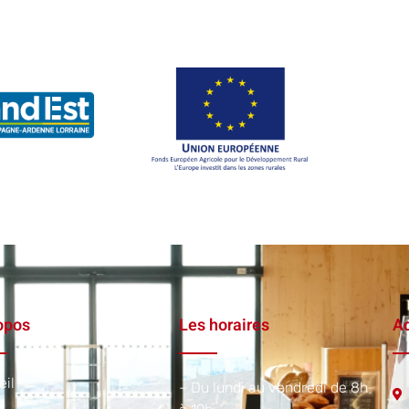
opos
Les horaires
Ad
eil
– Du lundi au vendredi de 8h