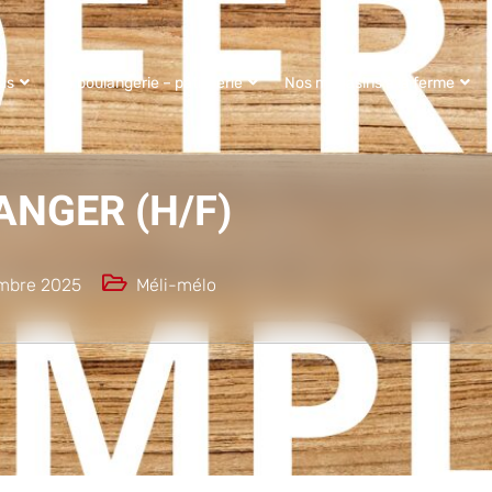
us
La boulangerie – pâtisserie
Nos magasins à la ferme
NGER (H/F)
mbre 2025
Méli-mélo