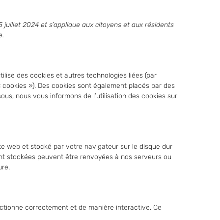
5 juillet 2024 et s’applique aux citoyens et aux résidents
e.
us
La boulangerie – pâtisserie
Nos magasins à la ferme
utilise des cookies et autres technologies liées (par
 « cookies »). Des cookies sont également placés par des
us, nous vous informons de l’utilisation des cookies sur
te web et stocké par votre navigateur sur le disque dur
sont stockées peuvent être renvoyées à nos serveurs ou
ure.
nctionne correctement et de manière interactive. Ce