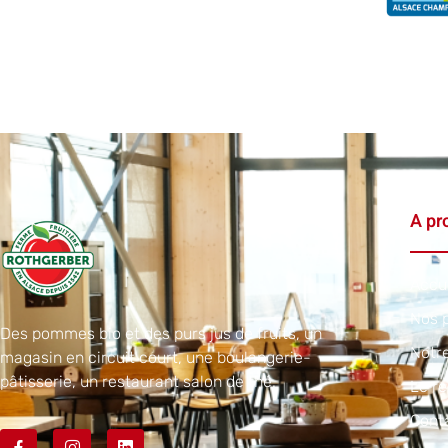
A pr
Accu
Nos p
Des pommes bio et des purs jus de fruits, un
Notr
magasin en circuit court, une boulangerie-
pâtisserie, un restaurant salon de thé.
Le re
Cont