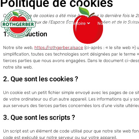
Politique de cookies
Cette politique de cookies a été mise à jour pour la dernière fois le 2
permanents légaux de l’Espace Économique Européen et de la Suiss
Notre Histoire
Nos pommes et nos j
1. Introduction
Notre site web,
https://rothgerber.alsace
(ci-après : « le site web ») 
simplification, toutes ces technologies sont désignées par le terme
tierces parties que nous avons engagées. Dans le document ci-desso
notre site web.
2. Que sont les cookies ?
Un cookie est un petit fichier simple envoyé avec les pages de ce si
de votre ordinateur ou d’un autre appareil. Les informations qui y 
aux serveurs des tierces parties concernées lors d’une visite ultérie
3. Que sont les scripts ?
Un script est un élément de code utilisé pour que notre site web fo
code est exécuté sur notre serveur ou sur votre appareil.