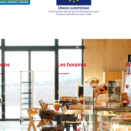
opos
Les horaires
Ad
eil
– Du lundi au vendredi de 8h
à 19h.
roduits
– Le samedi de 8h à 18h.
e magasin
– La boulangerie ouvre à 6h
du lundi au samedi.​
staurant
act