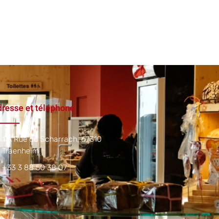
resse et téléphone
1 A Rue du Scharrach, 67310
Traenheim
+33 3 88 50 38 07