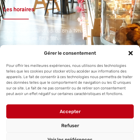
Les horaires
– Du lundi au vendredi de 8h à 19h.
– Le samedi de 8h à 18h.
– La boulangerie ouvre à 6h du lundi au samedi.​
Gérer le consentement
Adresse et téléphone
Pour offrir les meilleures expériences, nous utilisons des technologies
telles que les cookies pour stocker et/ou accéder aux informations des
appareils. Le fait de consentir à ces technologies nous permettra de traiter
des données telles que le comportement de navigation ou les ID uniques
1 A Rue du Scharrach, 67310 Traenheim
sur ce site. Le fait de ne pas consentir ou de retirer son consentement
peut avoir un effet négatif sur certaines caractéristiques et fonctions.
+33 3 88 50 38 07
Accepter
Refuser
Site internet réalisé par
Steve Hornecker.
Voir les préférences