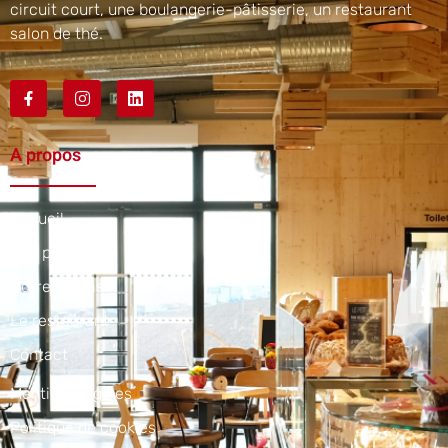
circuit court, une boulangerie-pâtisserie, un restaurant
salon de thé.
A propos
Accueil
Nos produits
Notre magasin
Le restaurant
Contact
Mentions légales
Politique de cookies