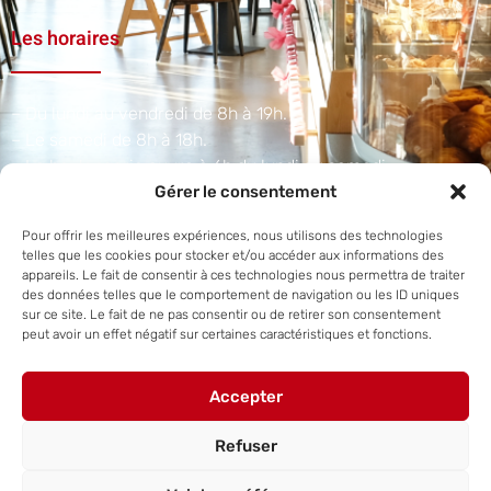
Les horaires
– Du lundi au vendredi de 8h à 19h.
– Le samedi de 8h à 18h.
– La boulangerie ouvre à 6h du lundi au samedi.​
Gérer le consentement
Adresse et téléphone
Pour offrir les meilleures expériences, nous utilisons des technologies
telles que les cookies pour stocker et/ou accéder aux informations des
appareils. Le fait de consentir à ces technologies nous permettra de traiter
des données telles que le comportement de navigation ou les ID uniques
1 A Rue du Scharrach, 67310 Traenheim
sur ce site. Le fait de ne pas consentir ou de retirer son consentement
peut avoir un effet négatif sur certaines caractéristiques et fonctions.
+33 3 88 50 38 07
Accepter
Refuser
Site internet réalisé par
Steve Hornecker.