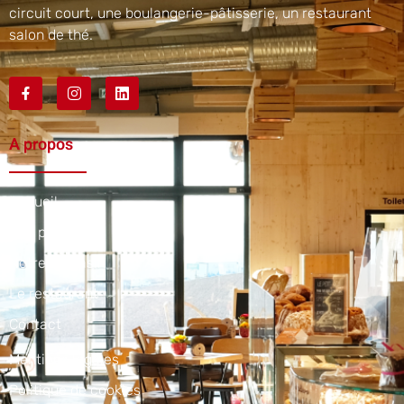
circuit court, une boulangerie-pâtisserie, un restaurant
salon de thé.
A propos
Accueil
Nos produits
Notre magasin
Le restaurant
Contact
Mentions légales
Politique de cookies