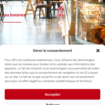
Politique de cookies
Les horaires
– Du lundi au vendredi de 8h à 19h.
– Le samedi de 8h à 18h.
– La boulangerie ouvre à 6h du lundi au samedi.​
Gérer le consentement
Adresse et téléphone
Pour offrir les meilleures expériences, nous utilisons des technologies
telles que les cookies pour stocker et/ou accéder aux informations des
appareils. Le fait de consentir à ces technologies nous permettra de traiter
1 A Rue du Scharrach, 67310 Traenheim
des données telles que le comportement de navigation ou les ID uniques
sur ce site. Le fait de ne pas consentir ou de retirer son consentement
+33 3 88 50 38 07
peut avoir un effet négatif sur certaines caractéristiques et fonctions.
Accepter
Site internet réalisé par
Steve Hornecker.
Refuser