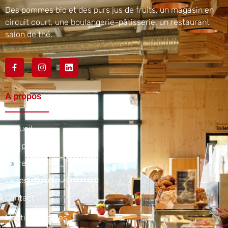
Des pommes bio et des purs jus de fruits, un magasin en
circuit court, une boulangerie-pâtisserie, un restaurant
salon de thé.
A propos
Accueil
Nos produits
Notre magasin
Le restaurant
Contact
Mentions légales