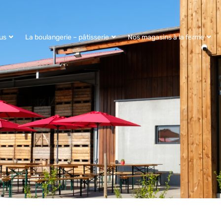
us
La boulangerie – pâtisserie
Nos magasins à la ferme