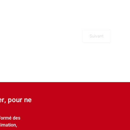
Suivant
er, pour ne
nformé des
nimation,