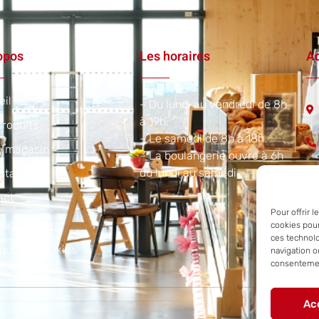
opos
Les horaires
Ad
eil
– Du lundi au vendredi de 8h
à 19h.
roduits
– Le samedi de 8h à 18h.
e magasin
– La boulangerie ouvre à 6h
du lundi au samedi.​
staurant
act
Pour offrir 
ons légales
cookies pour
ces technol
ique de cookies
navigation ou
consentement
Ac