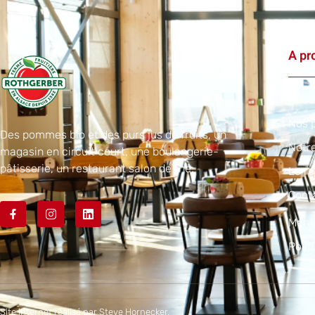
A pr
Accu
Nos p
Des pommes bio et des purs jus de fruits, un
Notr
magasin en circuit court, une boulangerie-
pâtisserie, un restaurant salon de thé.
Le re
Cont
Menti
Polit
Site internet réalisé par
Steve Hornecker.