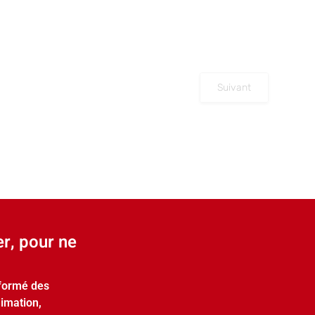
Suivant
er, pour ne
nformé des
nimation,