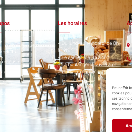
opos
Les horaires
Ad
eil
– Du lundi au vendredi de 8h
à 19h.
roduits
– Le samedi de 8h à 18h.
e magasin
– La boulangerie ouvre à 6h
du lundi au samedi.​
staurant
act
Pour offrir 
ons légales
cookies pour
ces technol
ique de cookies
navigation ou
consentement
Ac