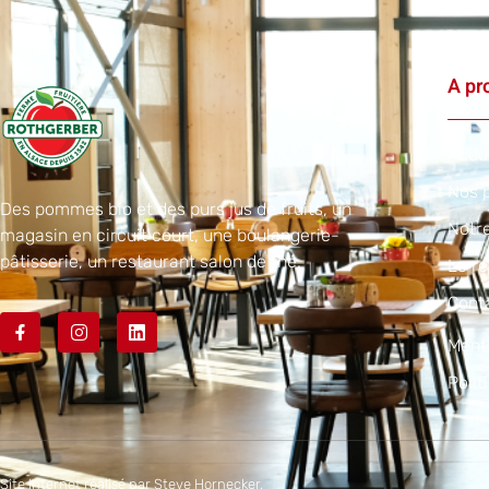
A pr
Accu
Nos p
Des pommes bio et des purs jus de fruits, un
Notr
magasin en circuit court, une boulangerie-
pâtisserie, un restaurant salon de thé.
Le re
Cont
Menti
Polit
Site internet réalisé par
Steve Hornecker.