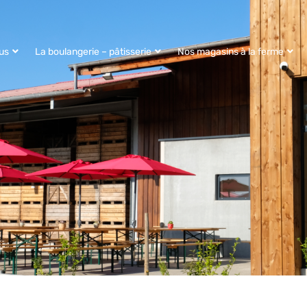
us
La boulangerie – pâtisserie
Nos magasins à la ferme