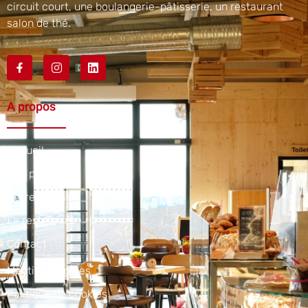
circuit court, une boulangerie-pâtisserie, un restaurant
salon de thé.
A propos
Accueil
Nos produits
Notre magasin
Le restaurant
Contact
Mentions légales
Politique de cookies