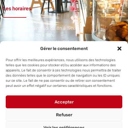
Les horaires
– Du lundi au vendredi de 8h à 19h.
– Le samedi de 8h à 18h.
– La boulangerie ouvre à 6h du lundi au samedi.​
Gérer le consentement
Adresse et téléphone
Pour offrir les meilleures expériences, nous utilisons des technologies
telles que les cookies pour stocker et/ou accéder aux informations des
appareils. Le fait de consentir à ces technologies nous permettra de traiter
des données telles que le comportement de navigation ou les ID uniques
1 A Rue du Scharrach, 67310 Traenheim
sur ce site. Le fait de ne pas consentir ou de retirer son consentement
peut avoir un effet négatif sur certaines caractéristiques et fonctions.
+33 3 88 50 38 07
Accepter
Refuser
Site internet réalisé par
Steve Hornecker.
Voir les préférences