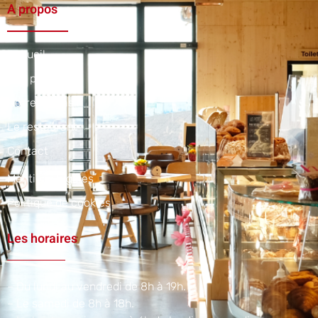
A propos
Accueil
Nos produits
Notre magasin
Le restaurant
Contact
Mentions légales
Politique de cookies
Les horaires
– Du lundi au vendredi de 8h à 19h.
– Le samedi de 8h à 18h.