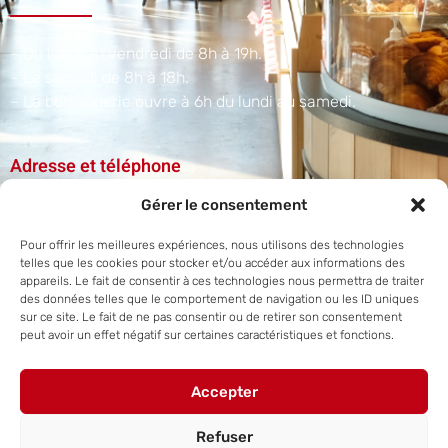
– Du lundi au vendredi de 8h à 19h.
– Le samedi de 8h à 18h.
– La boulangerie ouvre à 6h du lundi au samedi.​
Adresse et téléphone
Gérer le consentement
1 A Rue du Scharrach, 67310 Traenheim
Pour offrir les meilleures expériences, nous utilisons des technologies
+33 3 88 50 38 07
telles que les cookies pour stocker et/ou accéder aux informations des
appareils. Le fait de consentir à ces technologies nous permettra de traiter
des données telles que le comportement de navigation ou les ID uniques
sur ce site. Le fait de ne pas consentir ou de retirer son consentement
peut avoir un effet négatif sur certaines caractéristiques et fonctions.
Site internet réalisé par
Steve Hornecker.
Accepter
Copyright © 2025.
Refuser