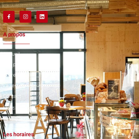
A propos
Accueil
Nos produits
Notre magasin
Le restaurant
Contact
Mentions légales
Politique de cookies
Les horaires