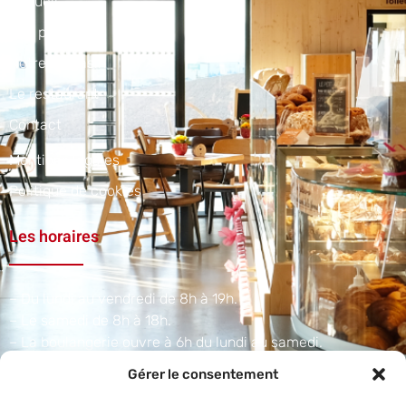
Accueil
Nos produits
Notre magasin
Le restaurant
Contact
Mentions légales
Politique de cookies
Les horaires
– Du lundi au vendredi de 8h à 19h.
– Le samedi de 8h à 18h.
– La boulangerie ouvre à 6h du lundi au samedi.​
Gérer le consentement
Adresse et téléphone