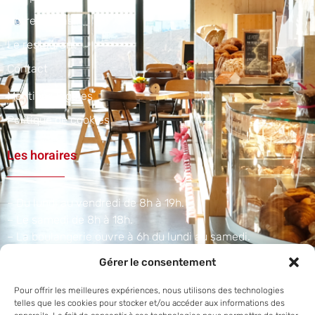
Notre magasin
Le restaurant
Contact
Mentions légales
Politique de cookies
Les horaires
– Du lundi au vendredi de 8h à 19h.
– Le samedi de 8h à 18h.
– La boulangerie ouvre à 6h du lundi au samedi.​
Gérer le consentement
Adresse et téléphone
Pour offrir les meilleures expériences, nous utilisons des technologies
telles que les cookies pour stocker et/ou accéder aux informations des